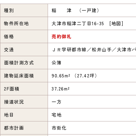
種別
稲 津 （一戸建）
物件所在地
大津市稲津二丁目16-35 [
地図
]
価格
売約御礼
交通
ＪＲ学研都市線／松井山手／大津市バ
面積計測方式
公簿
建物延床面積
90.65m² （27.42坪）
2F面積
37.26m²
接道状況
一方
地目
宅地
都市計画
市街化