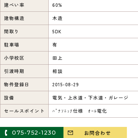
建ぺい率
60%
建物構造
木造
間取り
5DK
駐車場
有
小学校区
田上
引渡時期
相談
物件登録日
2015-08-29
設備
電気・上水道・下水道・ガレージ
セールスポイント
ﾊﾟﾅｿﾆｯｸ仕様 ｵｰﾙ電化
075-752-1230
お問合わせ