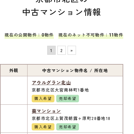
中古マンション情報
0
11
現在の公開物件：
物件
現在のネット不可物件：
物件
1
2
»
外観
中古マンション物件名 / 所在地
アウルグラン北山
京都市北区大宮南林町1番地
購入希望
売却希望
葵マンション
京都市北区上賀茂朝露ヶ原町28番地18
購入希望
売却希望