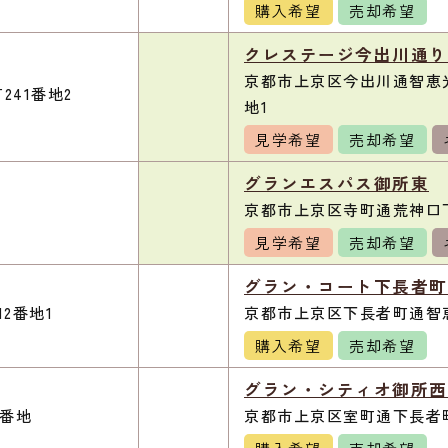
購入希望
売却希望
クレステージ今出川通り
京都市上京区今出川通智恵光
41番地2
地1
見学希望
売却希望
グランエスパス御所東
京都市上京区寺町通荒神口下
見学希望
売却希望
グラン・コート下長者町
2番地1
京都市上京区下長者町通智恵
購入希望
売却希望
グラン・シティオ御所西
5番地
京都市上京区室町通下長者町