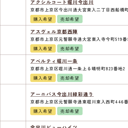
アクシルコート堀川今出川
京都市上京区今出川通大宮東入二丁目西船橋町
購入希望
売却希望
アスヴェル京都西陣
京都市上京区元誓願寺通大宮東入寺今町519番
購入希望
売却希望
アベルティ堀川一条
京都市上京区堀川通一条上る晴明町823番地2
購入希望
売却希望
アーニバス今出川緑彩通り
京都市上京区元誓願寺通東堀川東入西町446
購入希望
売却希望
今出川ビューハイツ