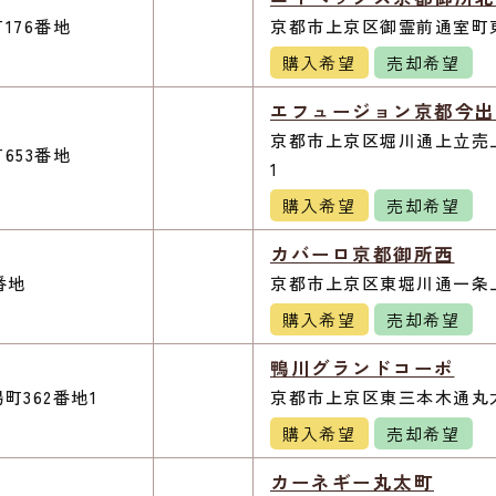
176番地
京都市上京区御霊前通室町東
購入希望
売却希望
エフュージョン京都今出
京都市上京区堀川通上立売上
653番地
1
購入希望
売却希望
カバーロ京都御所西
番地
京都市上京区東堀川通一条上
購入希望
売却希望
鴨川グランドコーポ
362番地1
京都市上京区東三本木通丸太
購入希望
売却希望
カーネギー丸太町