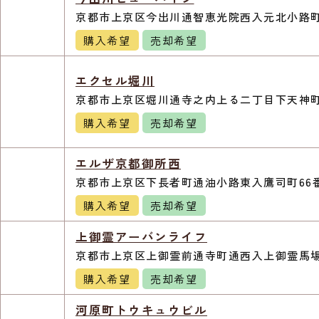
京都市上京区今出川通智恵光院西入元北小路町
購入希望
売却希望
エクセル堀川
京都市上京区堀川通寺之内上る二丁目下天神町
購入希望
売却希望
エルザ京都御所西
京都市上京区下長者町通油小路東入鷹司町66
購入希望
売却希望
上御霊アーバンライフ
京都市上京区上御霊前通寺町通西入上御霊馬場町
購入希望
売却希望
河原町トウキュウビル