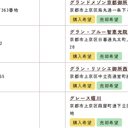
グランドメゾン京都御所
363番地
京都市上京区烏丸通一条下る
購入希望
売却希望
グラン・ブルー智恵光院
京都市上京区日暮通丸太町上
2
28
購入希望
売却希望
グラン・リソシエ御所西
65
京都市上京区中立売通室町西
購入希望
売却希望
グレース堀川
京都市上京区葭屋町通下立売
地
購入希望
売却希望