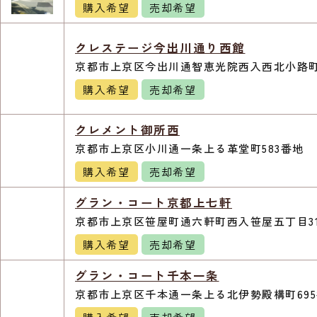
購入希望
売却希望
クレステージ今出川通り西館
京都市上京区今出川通智恵光院西入西北小路町2
購入希望
売却希望
クレメント御所西
京都市上京区小川通一条上る革堂町583番地
購入希望
売却希望
グラン・コート京都上七軒
京都市上京区笹屋町通六軒町西入笹屋五丁目31
購入希望
売却希望
グラン・コート千本一条
京都市上京区千本通一条上る北伊勢殿構町69