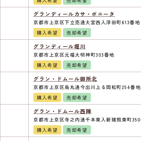
購入希望
売却希望
グランディールカサ・ボニータ
京都市上京区下立売通大宮西入浮田町613番地
購入希望
売却希望
グランディール堀川
京都市上京区元福大明神町303番地
購入希望
売却希望
グラン・ドムール御所北
京都市上京区烏丸通今出川上る岡松町254番地
購入希望
売却希望
グラン・ドムール西陣
京都市上京区寺之内通千本東入新猪熊東町350
購入希望
売却希望