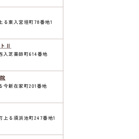
る東入宮垣町78番地1
トⅡ
入芝薬師町614番地
院
今新在家町201番地
上る須浜池町247番地1