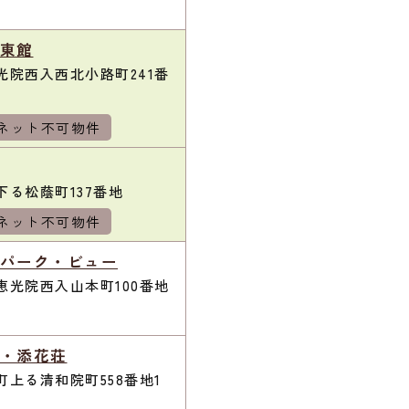
東館
院西入西北小路町241番
ネット不可物件
る松蔭町137番地
ネット不可物件
パーク・ビュー
光院西入山本町100番地
・添花荘
上る清和院町558番地1