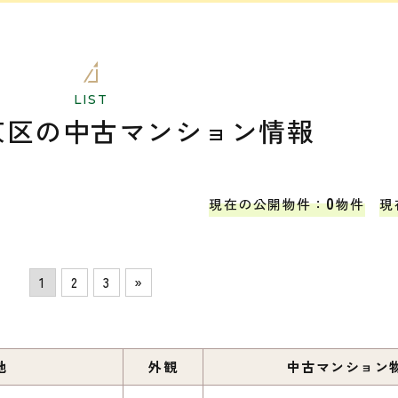
LIST
京区の
中古マンション情報
0
現在の公開物件：
物件
現
1
2
3
»
地
外観
中古マンション物