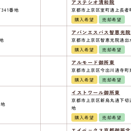
アステシオ清和院
341番地
京都市上京区室町通上長者町
購入希望
売却希望
アバンエスパス智恵光院
地
京都市上京区智恵光院通出水
購入希望
売却希望
アルモード御所東
京都市上京区今出川通寺町東
購入希望
売却希望
イストワール御所東
京都市上京区新烏丸通下切通
番地
地
購入希望
売却希望
エイペックス京都御所北