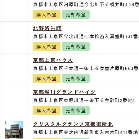
京都市上京区河原町通今出川下る梶井町448番
購入希望
売却希望
北野洛邑館
京都市上京区今出川通七本松西入真盛町731番
購入希望
売却希望
京都上京ハウス
京都市上京区千本通一条上る泰童片原町663番
購入希望
売却希望
京都堀川グランドハイツ
京都市上京区東堀川通一条下る主計町2番地1
購入希望
売却希望
クリスタルグランツ京都御所北
京都市上京区寺之内通新町東入古木町411番地