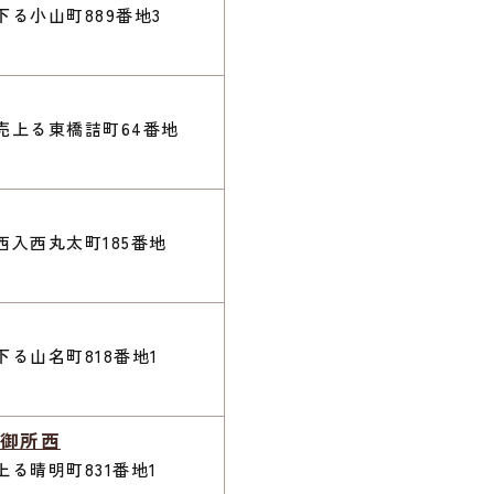
る小山町889番地3
売上る東橋詰町64番地
入西丸太町185番地
る山名町818番地1
御所西
る晴明町831番地1