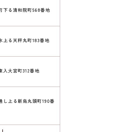
下る清和院町568番地
上る天秤丸町183番地
入大宮町312番地
し上る新烏丸頭町190番
Ⅰ