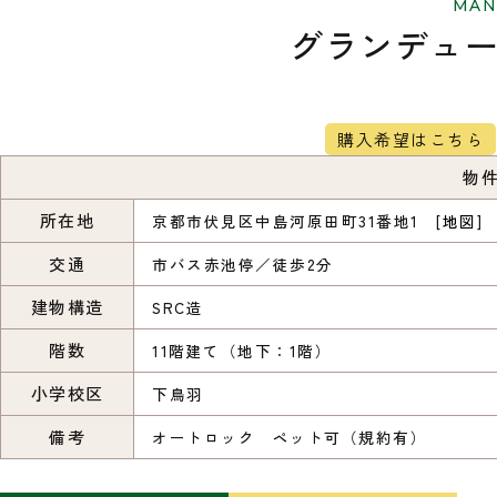
MAN
グランデュ
購入希望はこちら
物
所在地
京都市伏見区中島河原田町31番地1 [
地図
]
交通
市バス赤池停／徒歩2分
建物構造
SRC造
階数
11階建て（地下：1階）
小学校区
下鳥羽
備考
オートロック ペット可（規約有）