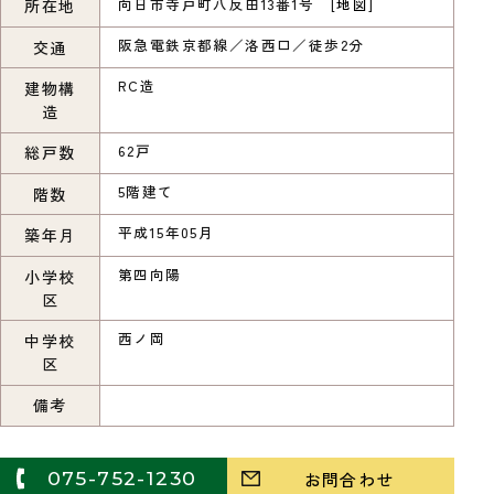
向日市寺戸町八反田13番1号 [
地図
]
所在地
阪急電鉄京都線／洛西口／徒歩2分
交通
RC造
建物構
造
62戸
総戸数
5階建て
階数
平成15年05月
築年月
第四向陽
小学校
区
西ノ岡
中学校
区
備考
075-752-1230
お問合わせ