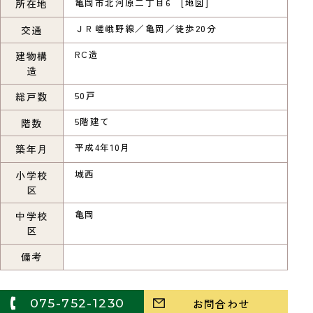
亀岡市北河原二丁目6 [
地図
]
所在地
ＪＲ嵯峨野線／亀岡／徒歩20分
交通
RC造
建物構
造
50戸
総戸数
5階建て
階数
平成4年10月
築年月
城西
小学校
区
亀岡
中学校
区
備考
075-752-1230
お問合わせ