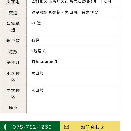
乙訓郡大山崎町大山崎尻江29番6号 [
地図
]
所在地
阪急電鉄京都線／大山崎／徒歩10分
交通
RC造
建物構
造
43戸
総戸数
5階建て
階数
昭和60年08月
築年月
大山崎
小学校
区
大山崎
中学校
区
備考
075-752-1230
お問合わせ