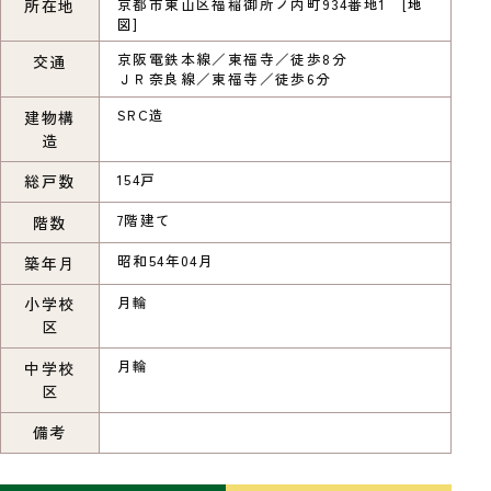
京都市東山区福稲御所ノ内町934番地1 [
地
所在地
図
]
京阪電鉄本線／東福寺／徒歩8分
交通
ＪＲ奈良線／東福寺／徒歩6分
SRC造
建物構
造
154戸
総戸数
7階建て
階数
昭和54年04月
築年月
月輪
小学校
区
月輪
中学校
区
備考