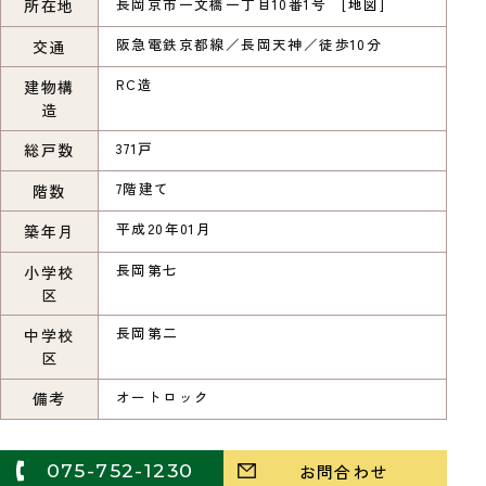
長岡京市一文橋一丁目10番1号 [
地図
]
所在地
阪急電鉄京都線／長岡天神／徒歩10分
交通
RC造
建物構
造
371戸
総戸数
7階建て
階数
平成20年01月
築年月
長岡第七
小学校
区
長岡第二
中学校
区
オートロック
備考
075-752-1230
お問合わせ