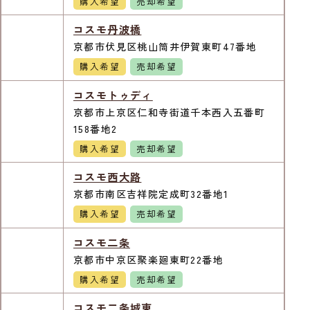
購入希望
売却希望
コスモ丹波橋
京都市伏見区桃山筒井伊賀東町47番地
購入希望
売却希望
コスモトゥディ
京都市上京区仁和寺街道千本西入五番町
158番地2
購入希望
売却希望
コスモ西大路
京都市南区吉祥院定成町32番地1
購入希望
売却希望
コスモ二条
京都市中京区聚楽廻東町22番地
購入希望
売却希望
コスモ二条城東