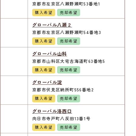
京都市左京区八瀬野瀬町53番地1
購入希望
売却希望
グローバル八瀬２
京都市左京区八瀬野瀬町54番地3
購入希望
売却希望
グローバル山科
京都市山科区大宅古海道町63番地5
購入希望
売却希望
グローバル淀
京都市伏見区納所町556番地2
購入希望
売却希望
グローバル洛西口
向日市寺戸町八反田13番1号
購入希望
売却希望