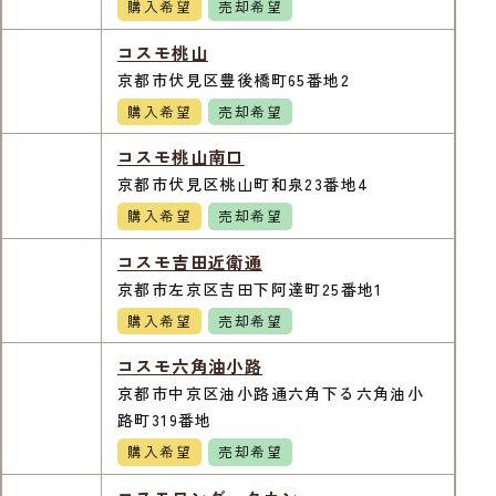
購入希望
売却希望
コスモ桃山
京都市伏見区豊後橋町65番地2
購入希望
売却希望
コスモ桃山南口
京都市伏見区桃山町和泉23番地4
購入希望
売却希望
コスモ吉田近衛通
京都市左京区吉田下阿達町25番地1
購入希望
売却希望
コスモ六角油小路
京都市中京区油小路通六角下る六角油小
路町319番地
購入希望
売却希望