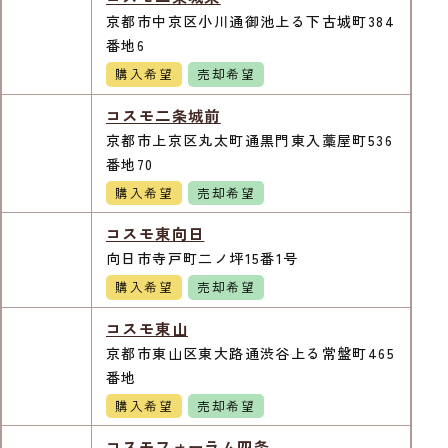
京都市中京区小川通御池上る下古城町384
番地6
購入希望
売却希望
コスモ二条城前
京都市上京区丸太町通黒門東入藁屋町536
番地70
購入希望
売却希望
コスモ東向日
向日市寺戸町二ノ坪15番1号
購入希望
売却希望
コスモ東山
京都市東山区東大路通渋谷上る常盤町465
番地
購入希望
売却希望
コスモフォーラム四条