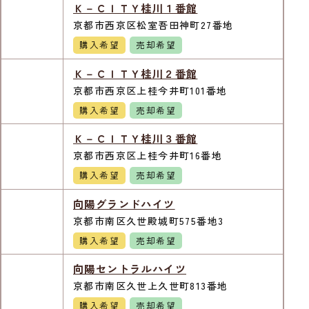
Ｋ－ＣＩＴＹ桂川１番館
京都市西京区松室吾田神町27番地
購入希望
売却希望
Ｋ－ＣＩＴＹ桂川２番館
京都市西京区上桂今井町101番地
購入希望
売却希望
Ｋ－ＣＩＴＹ桂川３番館
京都市西京区上桂今井町16番地
購入希望
売却希望
向陽グランドハイツ
京都市南区久世殿城町575番地3
購入希望
売却希望
向陽セントラルハイツ
京都市南区久世上久世町813番地
購入希望
売却希望