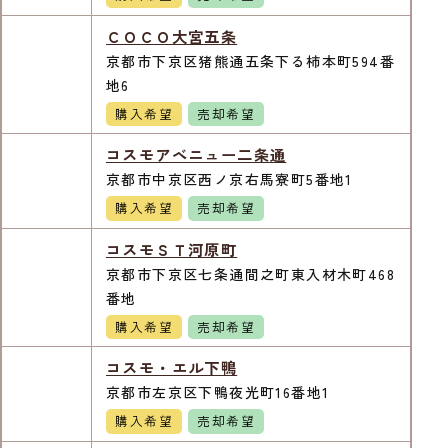
ＣＯＣＯ大宮五条
京都市下京区猪熊通五条下る柿本町594番
地6
購入希望
売却希望
コスモアベニュー二条通
京都市中京区西ノ京右馬寮町5番地1
購入希望
売却希望
コスモＳＴ河原町
京都市下京区七条通間之町東入材木町468
番地
購入希望
売却希望
コスモ・エル下鴨
京都市左京区下鴨夜光町16番地1
購入希望
売却希望