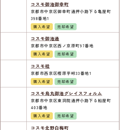
コスモ御池御幸町
京都市中京区御幸町通押小路下る亀屋町
398番地1
購入希望
売却希望
コスモ御池通
京都市中京区西ノ京原町97番地
購入希望
売却希望
コスモ桂
京都市西京区樫原芋峠33番地1
購入希望
売却希望
コスモ烏丸御池グレイスフォルム
京都市中京区東洞院通押小路下る船屋町
403番地
購入希望
売却希望
コスモ北野白梅町